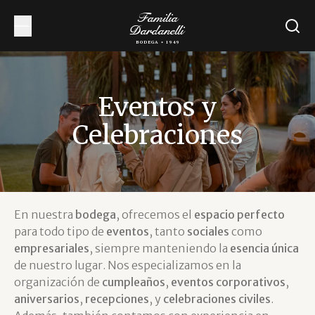
Familia
Dardanelli
BODEGA • 1949
Eventos y
Celebraciones
En nuestra
bodega
, ofrecemos el
espacio perfecto
para todo tipo de
eventos
, tanto
sociales
como
empresariales
, siempre manteniendo la
esencia única
de nuestro lugar. Nos especializamos en la
organización de
cumpleaños
,
eventos corporativos
,
aniversarios
,
recepciones
, y
celebraciones civiles
.