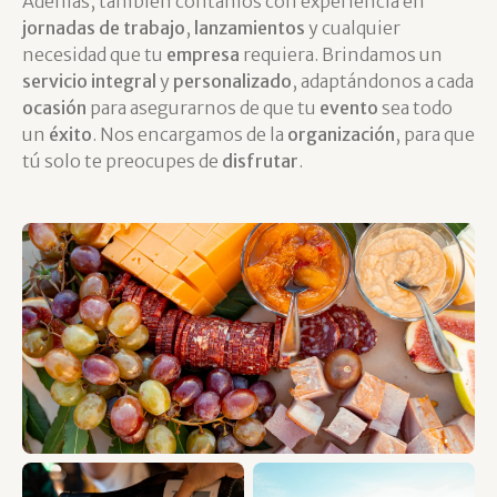
Además, también contamos con experiencia en
jornadas de trabajo
,
lanzamientos
y cualquier
necesidad que tu
empresa
requiera. Brindamos un
servicio integral
y
personalizado
, adaptándonos a cada
ocasión
para asegurarnos de que tu
evento
sea todo
un
éxito
. Nos encargamos de la
organización
, para que
tú solo te preocupes de
disfrutar
.