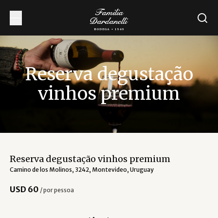
Familia
Dardanelli
BODEGA • 1949
Reserva degustação
vinhos premium
Reserva degustação vinhos premium
Camino de los Molinos, 3242, Montevideo, Uruguay
USD
60
/
por pessoa